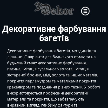
Головна
Декоративне фарбування
Художні роботи
багетів
Декоративні роботи
Контакти
Декоративне фарбування багетів, молдингів та
ліпнини. Є варіанти для будь-якого стилю та на
будь-який смак: декоративне фарбування,
патина, імітація сусального золота, імітація
зістареної бронзи, міді, золота та інших металів,
покриття перламутром та металіками покриття
кракелюром та поєднання різних технік. У роботі
використовуються професійні декоративні
матеріали та покриття, що забезпечують
виразний вигляд, глибину фактури та