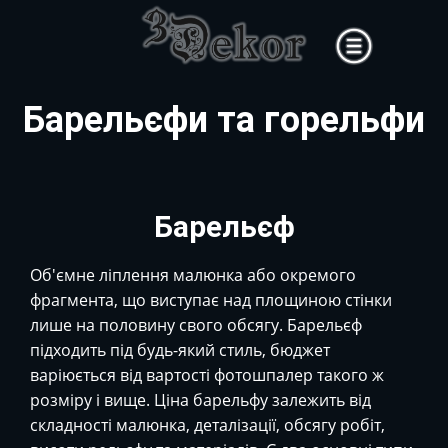
Головна
Барельєфи та горельфи
Художні роботи
Декоративні роботи
Контакти
Барельєф
Об'ємне ліплення малюнка або окремого
фрагмента, що виступає над площиною стінки
лише на половину свого обсягу. Барельєф
підходить під будь-який стиль, бюджет
варіюється від вартості фотошпалер такого ж
розміру і вище. Ціна барельфу залежить від
складності малюнка, деталізації, обсягу робіт,