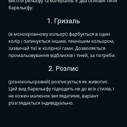
висоти рельєфу та матеріалів. Є два основні типи
барельєфу:
1. Гризаль
(в монохромному кольорі) фарбується в один
колір і патинується іншим, темнішим кольором,
зазвичай тієї ж колірної гами. Дозволяється
промальовування відблисків і тіней, за потреби.
2. Розпис
(різнокольоровий) розписується як живопис.
Цей вид барельєфу підходить не до всіх стилів, і
не кожен малюнок виглядатиме, варіант
розглядається індивідуально.